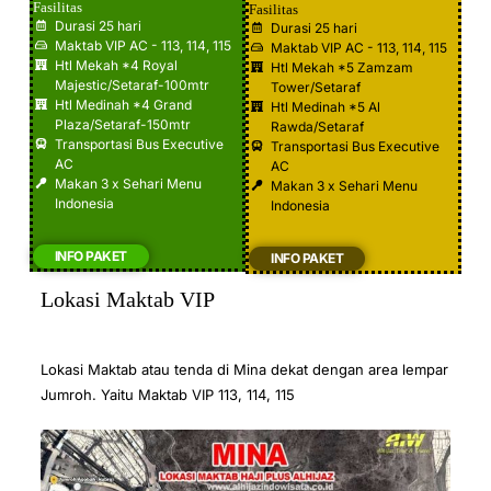
Fasilitas
Fasilitas
Durasi 25 hari​
Durasi 25 hari
Maktab VIP AC - 113, 114, 115​
Maktab VIP AC - 113, 114, 115​
Htl Mekah *4 Royal
Htl Mekah *5 Zamzam
Majestic/Setaraf-100mtr​
Tower/Setaraf
Htl Medinah *4 Grand
Htl Medinah *5 Al
Plaza/Setaraf-150mtr​
Rawda/Setaraf
Transportasi Bus Executive
Transportasi Bus Executive
AC​
AC​
Makan 3 x Sehari Menu
Makan 3 x Sehari Menu
Indonesia​
Indonesia​
INFO PAKET
INFO PAKET
Lokasi Maktab VIP
Lokasi Maktab atau tenda di Mina dekat dengan area lempar
Jumroh. Yaitu Maktab VIP 113, 114, 115