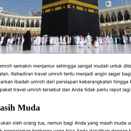
l umroh semakin menjamur sehingga sangat mudah untuk di
atan. Kehadiran travel umroh tentu menjadi angin segar bag
kan ibadah umroh dari persiapan keberangkatan hingga k
paket travel umroh tersebut dan Anda tidak perlu repot lag
Masih Muda
akukan oleh orang tua, namun bagi Anda yang masih muda 
yak pengalaman berharga yang bisa Anda dapatkan dengan b