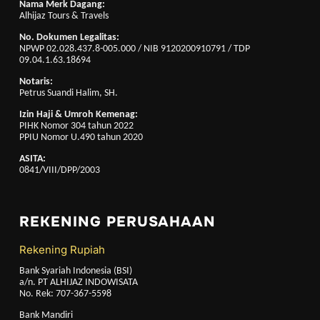
Nama Merk Dagang:
Alhijaz Tours & Travels
No. Dokumen Legalitas:
NPWP 02.028.437.8-005.000 / NIB 9120200910791 / TDP
09.04.1.63.18694
Notaris:
Petrus Suandi Halim, SH.
Izin Haji & Umroh Kemenag:
PIHK Nomor 304 tahun 2022
PPIU Nomor U.490 tahun 2020
ASITA:
0841/VIII/DPP/2003
REKENING PERUSAHAAN
Rekening Rupiah
Bank Syariah Indonesia (BSI)
a/n. PT ALHIJAZ INDOWISATA
No. Rek: 707-367-5598
Bank Mandiri