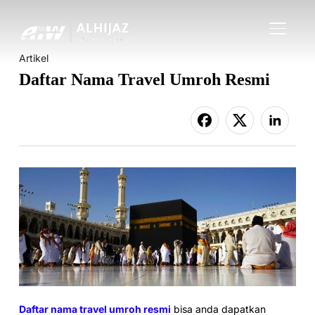
TOGGLE
Artikel
Daftar Nama Travel Umroh Resmi
Daftar nama travel umroh resmi
bisa anda dapatkan